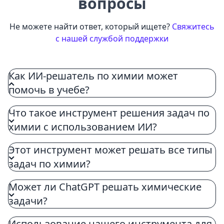
вопросы
Не можете найти ответ, который ищете?
Свяжитесь
с нашей службой поддержки
Как ИИ-решатель по химии может
помочь в учебе?
Искусственный интеллект для решения
Что такое инструмент решения задач по
химических задач улучшает ваше образование
химии с использованием ИИ?
в области химии, предоставляя подробные
пошаговые решения, разъясняя логику каждого
Этот инструмент может решать все типы
шага и предлагая дополнительные ресурсы для
задач по химии?
практики, тем самым обеспечивая более
глубокое понимание и эффективную помощь с
Может ли ChatGPT решать химические
домашними заданиями по химии.
задачи?
Использование нашего инструмента для