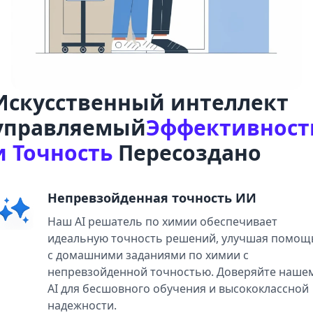
Искусственный интеллект
управляемый
Эффективност
и Точность
Пересоздано
Непревзойденная точность ИИ
Наш AI решатель по химии обеспечивает
идеальную точность решений, улучшая помощ
с домашними заданиями по химии с
непревзойденной точностью. Доверяйте наше
AI для бесшовного обучения и высококлассной
надежности.