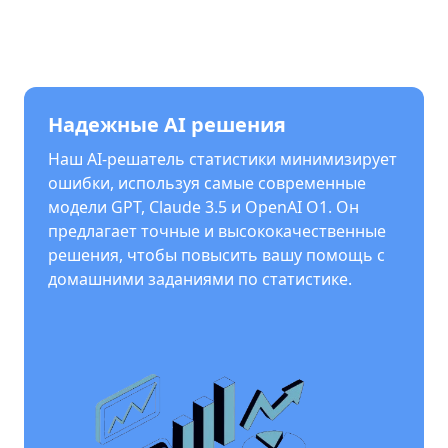
Надежные AI решения
Наш AI-решатель статистики минимизирует
ошибки, используя самые современные
модели GPT, Claude 3.5 и OpenAI O1. Он
предлагает точные и высококачественные
решения, чтобы повысить вашу помощь с
домашними заданиями по статистике.