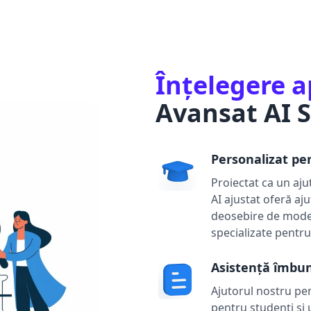
Înțelegere 
Avansat AI S
Personalizat pe
Proiectat ca un aju
AI ajustat oferă aju
deosebire de model
specializate pentru
Asistență îmbun
Ajutorul nostru pen
pentru studenți și u