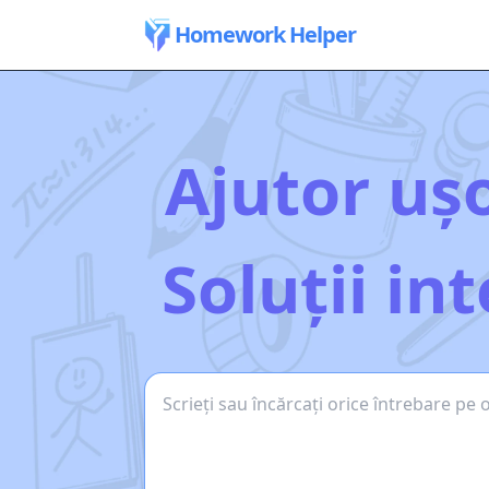
Homework Helper
Ajutor uș
Soluții in