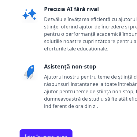
Precizia AI fără rival
Dezvăluie învățarea eficientă cu ajutoru
științe, oferind ajutor de încredere și pr
pentru o performanță academică îmbunătă
soluțiile noastre cuprinzătoare pentru a 
eforturile tale educaționale.
Asistență non-stop
Ajutorul nostru pentru teme de știință d
răspunsuri instantanee la toate întrebă
ajutor pentru teme de știință non-stop, 
dumneavoastră de studiu să fie atât efici
indiferent de ora din zi.
Între începere acum