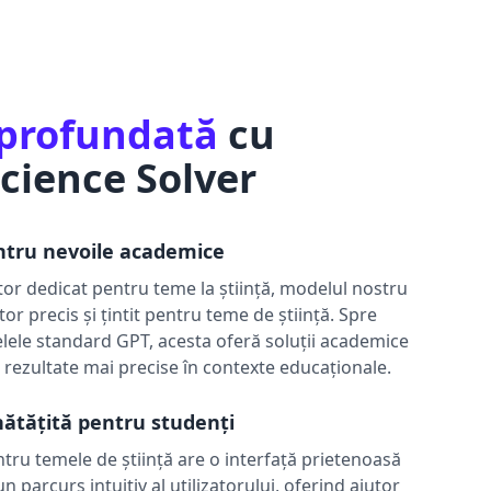
aprofundată
cu
cience Solver
ntru nevoile academice
tor dedicat pentru teme la știință, modelul nostru
tor precis și țintit pentru teme de știință. Spre
ele standard GPT, acesta oferă soluții academice
 rezultate mai precise în contexte educaționale.
ătățită pentru studenți
tru temele de știință are o interfață prietenoasă
n parcurs intuitiv al utilizatorului, oferind ajutor