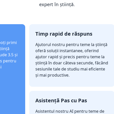
expert în știință.
Timp rapid de răspuns
oți primi
Ajutorul nostru pentru teme la știință
tiință
oferă soluții instantanee, oferind
de 3.5 și
ajutor rapid și precis pentru teme la
is pentru
știință în doar câteva secunde, făcând
i
sesiunile tale de studiu mai eficiente
și mai productive.
Asistență Pas cu Pas
Asistentul nostru AI pentru teme de