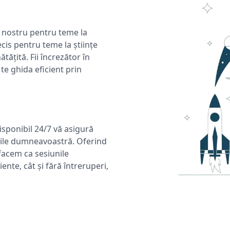
l nostru pentru teme la
ecis pentru teme la științe
țită. Fii încrezător în
te ghida eficient prin
isponibil 24/7 vă asigură
rile dumneavoastră. Oferind
facem ca sesiunile
ente, cât și fără întreruperi,