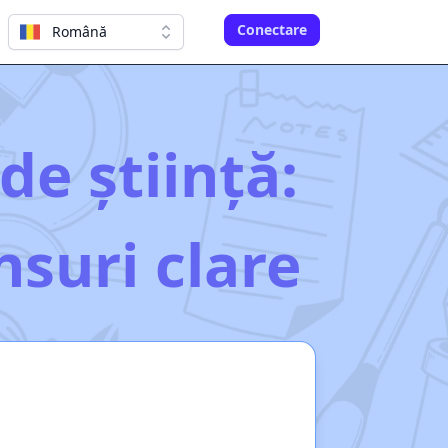
Conectare
Română
e știință:
nsuri clare