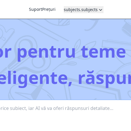
Suport
Prețuri
subjects.subjects
or pentru teme d
teligente, răspu