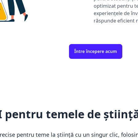
optimizat pentru t
experiențele de înv
răspunde eficient n
Între începere acum
 pentru temele de știință
precise pentru teme la știință cu un singur clic, folos