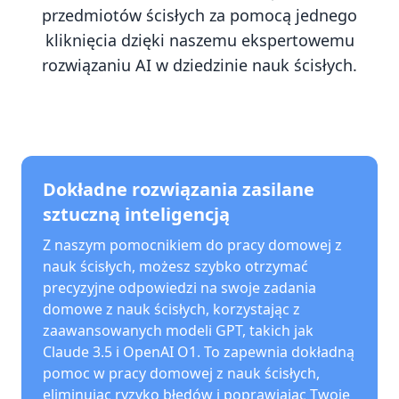
przedmiotów ścisłych za pomocą jednego
kliknięcia dzięki naszemu ekspertowemu
rozwiązaniu AI w dziedzinie nauk ścisłych.
Dokładne rozwiązania zasilane
sztuczną inteligencją
Z naszym pomocnikiem do pracy domowej z
nauk ścisłych, możesz szybko otrzymać
precyzyjne odpowiedzi na swoje zadania
domowe z nauk ścisłych, korzystając z
zaawansowanych modeli GPT, takich jak
Claude 3.5 i OpenAI O1. To zapewnia dokładną
pomoc w pracy domowej z nauk ścisłych,
eliminując ryzyko błędów i poprawiając Twoje