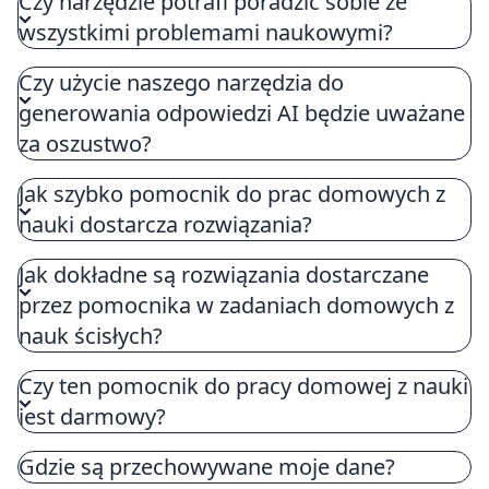
Czy narzędzie potrafi poradzić sobie ze
Oferuje obszerną pomoc w pracach domowych z
wszystkimi problemami naukowymi?
nauk ścisłych poprzez dodatkowe zasoby
ćwiczeniowe, zapewniając wszechstronną wiedzę i
Czy użycie naszego narzędzia do
efektywną pomoc akademicką.
generowania odpowiedzi AI będzie uważane
za oszustwo?
Jak szybko pomocnik do prac domowych z
nauki dostarcza rozwiązania?
Jak dokładne są rozwiązania dostarczane
przez pomocnika w zadaniach domowych z
nauk ścisłych?
Czy ten pomocnik do pracy domowej z nauki
jest darmowy?
Gdzie są przechowywane moje dane?